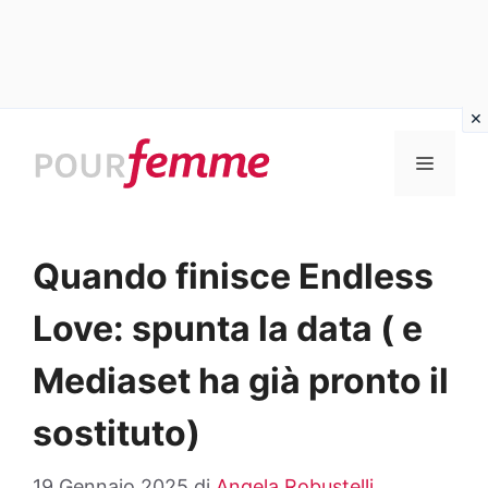
Vai
al
MENU
contenuto
Quando finisce Endless
Love: spunta la data ( e
Mediaset ha già pronto il
sostituto)
19 Gennaio 2025
di
Angela Robustelli